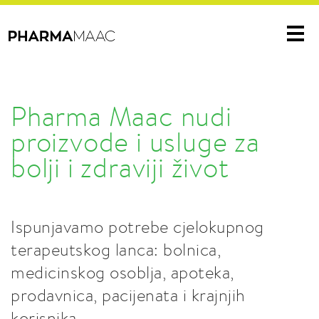
Me
Pharma Maac nudi
proizvode i usluge za
bolji i zdraviji život
Ispunjavamo potrebe cjelokupnog
terapeutskog lanca: bolnica,
medicinskog osoblja, apoteka,
prodavnica, pacijenata i krajnjih
korisnika.