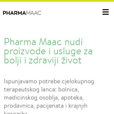
Me
Pharma Maac nudi
proizvode i usluge za
bolji i zdraviji život
Ispunjavamo potrebe cjelokupnog
terapeutskog lanca: bolnica,
medicinskog osoblja, apoteka,
prodavnica, pacijenata i krajnjih
korisnika.